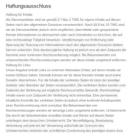
Haftungsausschluss
Haftung für Inhalte
Als Diensteanbieter sind wir gemäß § 7 Abs.1 TMG für eigene Inhalte auf diesen
Seiten nach den allgemeinen Gesetzen verantwortlich. Nach §§ 8 bis 10 TMG sind
wir als Diensteanbieter jedoch nicht verpflichtet, übermittelte oder gespeicherte
fremde Informationen zu überwachen oder nach Umständen zu forschen, die auf
eine rechtswidrige Tätigkeit hinweisen. Verpflichtungen zur Entfernung oder
Sperrung der Nutzung von Informationen nach den allgemeinen Gesetzen bleiben
hiervon unberührt. Eine diesbezügliche Haftung ist jedoch erst ab dem Zeitpunkt der
Kenntnis einer konkreten Rechtsverletzung möglich. Bei Bekanntwerden von
entsprechenden Rechtsverletzungen werden wir diese Inhalte umgehend entfernen.
Haftung für Links
Unser Angebot enthält Links zu externen Webseiten Dritter, auf deren Inhalte wir
keinen Einfluss haben. Deshalb können wir für diese fremden Inhalte auch keine
Gewähr übernehmen. Für die Inhalte der verlinkten Seiten ist stets der jeweilige
Anbieter oder Betreiber der Seiten verantwortlich. Die verlinkten Seiten wurden zum
Zeitpunkt der Verlinkung auf mögliche Rechtsverstöße überprüft. Rechtswidrige
Inhalte waren zum Zeitpunkt der Verlinkung nicht erkennbar. Eine permanente
inhaltliche Kontrolle der verlinkten Seiten ist jedoch ohne konkrete Anhaltspunkte
einer Rechtsverletzung nicht zumutbar. Bei Bekanntwerden von
Rechtsverletzungen werden wir derartige Links umgehend entfernen. Urheberrecht
Die durch die Seitenbetreiber erstellten Inhalte und Werke auf diesen Seiten
unterliegen dem deutschen Urheberrecht. Die Vervielfältigung, Bearbeitung,
Verbreitung und jede Art der Verwertung außerhalb der Grenzen des
Urheberrechtes bedürfen der schriftlichen Zustimmung des jeweiligen Autors bzw.