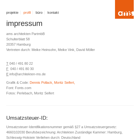
projekte
profil
büro
kontakt
impressum
ams architekten PartmbB
Schulterblatt 58
20357 Hamburg
Vertreten durch: Meike Heinsohn, Meike Vink, David Möller
T
040 / 491 80 22
F
040 / 491 80 30
E
info@architekten-ms.de
Grafik & Code:
Dennis Pollack,
Moritz Seifert,
Font: Fonts.com
Fotos: Perlebach, Moritz Seifert
Umsatzsteuer-ID:
Umsatzsteuer-Identifikationsnummer gemäß §27 a Umsatzsteuergesetz:
4660102030 Berufsbezeichnung: Architekten Zuständige Kammer: Hamburg,
Schleswig-Holstein Verliehen durch: Deutschland