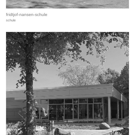
fridtjof-nansen-schule
schule