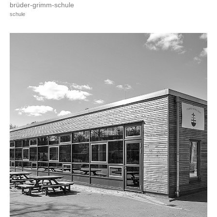
brüder-grimm-schule
schule