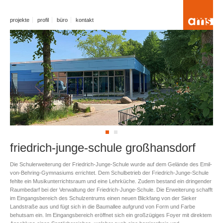
projekte
profil
büro
kontakt
friedrich-junge-schule großhansdorf
Die Schulerweiterung der Friedrich-Junge-Schule wurde auf dem Gelände des Emil-
von-Behring-Gymnasiums errichtet. Dem Schulbetrieb der Friedrich-Junge-Schule
fehlte ein Musikunterrichtsraum und eine Lehrküche. Zudem bestand ein dringender
Raumbedarf bei der Verwaltung der Friedrich-Junge-Schule. Die Erweiterung schafft
im Eingangsbereich des Schulzentrums einen neuen Blickfang von der Sieker
Landstraße aus und fügt sich in die Baumallee aufgrund von Form und Farbe
behutsam ein. Im Eingangsbereich eröffnet sich ein großzügiges Foyer mit direktem