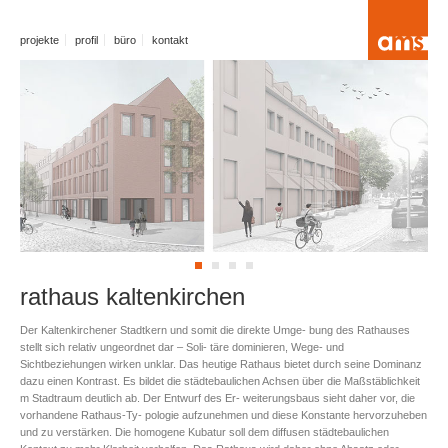
projekte
profil
büro
kontakt
rathaus kaltenkirchen
Der Kaltenkirchener Stadtkern und somit die direkte Umge- bung des Rathauses
stellt sich relativ ungeordnet dar – Soli- täre dominieren, Wege- und
Sichtbeziehungen wirken unklar. Das heutige Rathaus bietet durch seine Dominanz
dazu einen Kontrast. Es bildet die städtebaulichen Achsen über die Maßstäblichkeit
m Stadtraum deutlich ab. Der Entwurf des Er- weiterungsbaus sieht daher vor, die
vorhandene Rathaus-Ty- pologie aufzunehmen und diese Konstante hervorzuheben
und zu verstärken. Die homogene Kubatur soll dem diffusen städtebaulichen