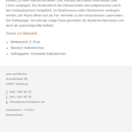
Kontext zu mehr Klarheit verhelfen. Das Rathaus wird daher ohne Absatz oder
Lücke verlängert. Die Straßenflucht der Holstenstraße wird aufgenommen und in
den Gebäudeachsen fortgeführt. Im Straßenraum sollen Sichtachsen verlängert
werden, der Raum öffnet sich als Fla- niermeile zu den benachbarten Ladenzeilen.
Der Rathausgar- ten wird als ruhige Oase geschützt. Als deutlichen Abschluss und
auch als spannungsvoller Auftakt.
Zurück zur
Übersicht
Wettbewerb: 2. Preis
Standort: Kaltenkirchen
Auftraggeber: Gemeinde Kaltenkirchen
ams architekten
Schulterblatt 58
20357 Hamburg
T
040 / 491 80 22
F
040 / 491 80 30
E
info(at)ams-architekten.de
Impressum
– © 2013
Datenschutz