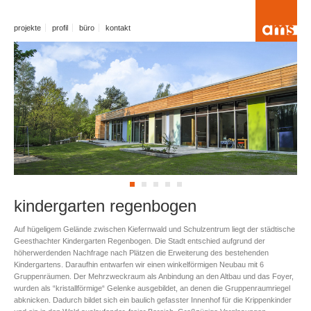
projekte
profil
büro
kontakt
kindergarten regenbogen
Auf hügeligem Gelände zwischen Kiefernwald und Schulzentrum liegt der städtische
Geesthachter Kindergarten Regenbogen. Die Stadt entschied aufgrund der
höherwerdenden Nachfrage nach Plätzen die Erweiterung des bestehenden
Kindergartens. Daraufhin entwarfen wir einen winkelförmigen Neubau mit 6
Gruppenräumen. Der Mehrzweckraum als Anbindung an den Altbau und das Foyer,
wurden als “kristallförmige“ Gelenke ausgebildet, an denen die Gruppenraumriegel
abknicken. Dadurch bildet sich ein baulich gefasster Innenhof für die Krippenkinder