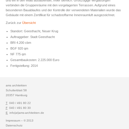
und ein in den Wald auslaufender, freier Bereich. Großzügige Verglasungen
verbinden die Gruppenräume mit den vorgelagerten Terrassen. Aufgrund eines
besonderen Bauablaufes und der Kontrolle der verwendeten Materialien wurde das
Gebäude mit einem Zertifikat für schadstoffarme Innenraumluft ausgezeichnet.
Zurück zur
Übersicht
Standort: Geesthacht, Neuer Krug
Auftraggeber: Stadt Geesthacht
BRI 4.200 cbm
BGF 920 qm
NF 775 qm
Gesamtbaukosten: 2.225.000 Euro
Fertigstellung: 2014
ams architekten
Schulterblatt 58
20357 Hamburg
T
040 / 491 80 22
F
040 / 491 80 30
E
info(at)ams-architekten.de
Impressum
– © 2013
Datenschutz