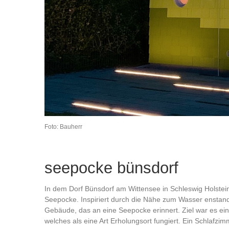
Foto: Bauherr
seepocke bünsdorf
In dem Dorf Bünsdorf am Wittensee in Schleswig Holstei
Seepocke. Inspiriert durch die Nähe zum Wasser enstand
Gebäude, das an eine Seepocke erinnert. Ziel war es ei
welches als eine Art Erholungsort fungiert. Ein Schlafzi